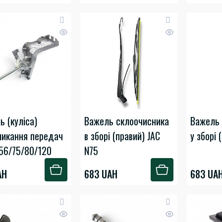
ь (куліса)
Важель склоочисника
Важель 
микання передач
в зборі (правий) JAC
у зборі 
56/75/80/120
N75
AH
683 UAH
683 UA