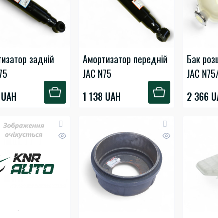
изатор задній
Амортизатор передній
Бак роз
75
JAC N75
JAC N75
 UAH
1 138 UAH
2 366 U