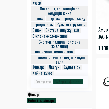
Кузов
Опалення, вентиляція та
кондиціювання
Оптика
Підвіска передня, ззаду
Передня вісь
Рульове керування
Аморт
Салон
Система випуску газів
JAC N
Система охолодження
Система паливна (система
живлення)
1 138
Склоочисник, омивач скла
Трансмісія, зчеплення, приводні
вали
Фільтра
Двигун
Задня вісь
Кабіна, кузов
Скасувати
Виберіть фільтри
Фільтр
Виберіть фільтри