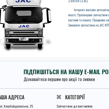
3.8s5154 (3.8L).
Інтернет-магазин автозапчаст
якості. Пропонуємо запчастини н
системи та іншого. Працюємо на
Замовити запчастини на JAC N75
ПІДПИШІТЬСЯ НА НАШУ E-MAIL Р
Дізнавайтеся першим про акції та знижки
Умови угоди
АША АДРЕСА
КАТЕГОРІЇ
вул. Азербайджанська, 25
Запчастини до вантажівок