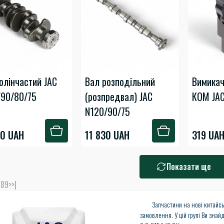
олінчастий JAC
Вал розподільний
Вимикач
/90/80/75
(розпредвал) JAC
КОМ JAC
N120/90/75
00 UAH
11 830 UAH
319 UA
Показати ще
7
8
9
>
>|
Запчастини на нові китайські
замовлення. У цій групі Ви зна