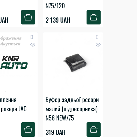
N75/120
UAH
2 139 UAH
іплення
Буфер задньої ресори
 рокера JAC
малий (підресорника)
N56 NEW/75
319 UAH