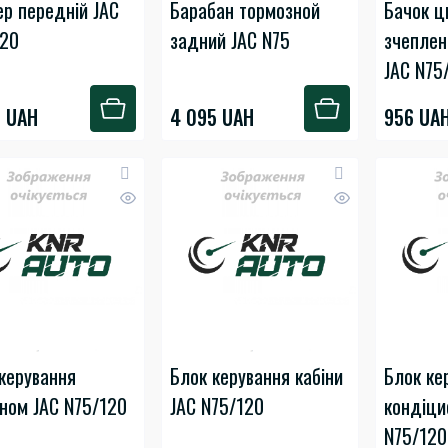
р передній JAC
Барабан тормозной
Бачок ц
120
задний JAC N75
зчеплен
JAC N75
0 UAH
4 095 UAH
956 UA
керування
Блок керування кабіни
Блок ке
ном JAC N75/120
JAC N75/120
кондіци
N75/120