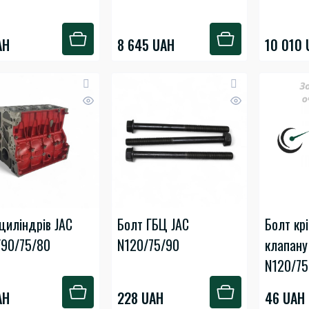
AH
8 645 UAH
10 010 
циліндрів JAC
Болт ГБЦ JAC
Болт кр
/90/75/80
N120/75/90
клапану
N120/75
AH
228 UAH
46 UAH