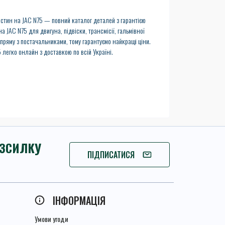
ин на JAC N75 — повний каталог деталей з гарантією
а JAC N75 для двигуна, підвіски, трансмісії, гальмівної
пряму з постачальниками, тому гарантуємо найкращі ціни.
 легко онлайн з доставкою по всій Україні.
ОЗСИЛКУ
ПІДПИШІТЬСЯ
ПІДПИСАТИСЯ
ІНФОРМАЦІЯ
Умови угоди