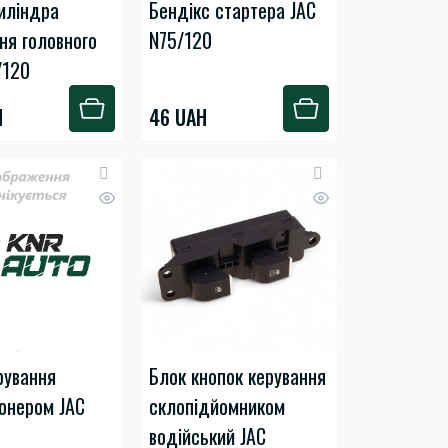
иліндра
Бендікс стартера JAC
ня головного
N75/120
/120
H
46 UAH
рування
Блок кнопок керування
онером JAC
склопідйомником
водійський JAC