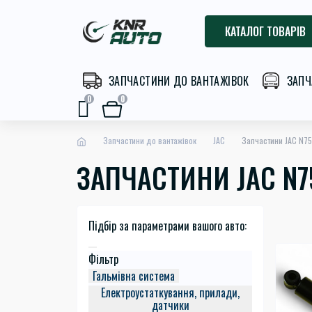
КАТАЛОГ ТОВАРІВ
ЗАПЧАСТИНИ ДО ВАНТАЖІВОК
ЗАПЧ
0
0
Запчастини до вантажівок
JAC
Запчастини JAC N75
ЗАПЧАСТИНИ JAC N7
Підбір за параметрами вашого авто:
Фільтр
Гальмівна система
Електроустаткування, прилади,
датчики