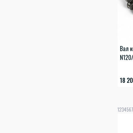
Запчастини JAC S4 / JAC iEVS4
Запчастини JAC S5
Запчастини JAC T8 / JAC T6
Запчастини JAC Sunray
Вал к
N120
18 2
1
2
3
4
5
6