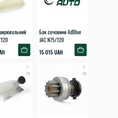
ширювальний
Бак сечовини AdBlue
/120
JAC N75/120
AH
15 015 UAH