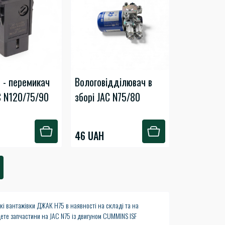
 - перемикач
Вологовідділювач в
 N120/75/90
зборі JAC N75/80
H
46 UAH
 вантажівки ДЖАК Н75 в наявності на складі та на
йдете запчастини на JAC N75 із двигуном CUMMINS ISF