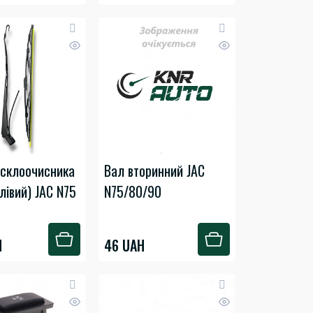
склоочисника
Вал вторинний JAC
(лівий) JAC N75
N75/80/90
H
46 UAH