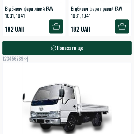
Відбивач фари лівий FAW
Відбивач фари правий FAW
1031, 1041
1031, 1041
182 UAH
182 UAH
Показати ще
1
2
3
4
5
6
7
8
9
>
>|