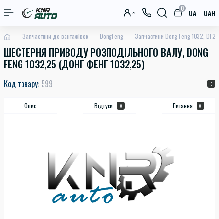
0
UA
UAH
Запчастини до вантажівок
DongFeng
Запчастини Dong Feng 1032, DF20
ШЕСТЕРНЯ ПРИВОДУ РОЗПОДІЛЬНОГО ВАЛУ, DONG
FENG 1032,25 (ДОНГ ФЕНГ 1032,25)
Код товару:
599
0
Опис
Відгуки
Питання
0
0