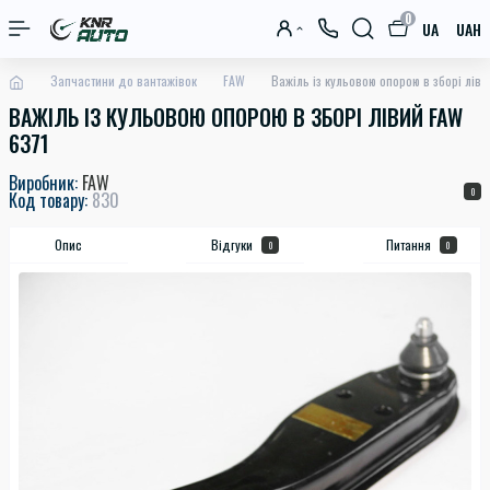
0
UA
UAH
Запчастини до вантажівок
FAW
Важіль із кульовою опорою в зборі ліви
ВАЖІЛЬ ІЗ КУЛЬОВОЮ ОПОРОЮ В ЗБОРІ ЛІВИЙ FAW
6371
Виробник:
FAW
0
Код товару:
830
Опис
Відгуки
Питання
0
0