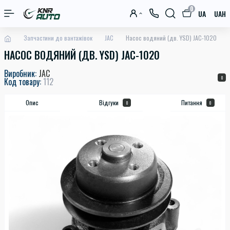
0
UA
UAH
Запчастини до вантажівок
JAC
Насос водяний (дв. YSD) JAC-1020
НАСОС ВОДЯНИЙ (ДВ. YSD) JAC-1020
Виробник:
JAC
0
Код товару:
112
Опис
Відгуки
Питання
0
0