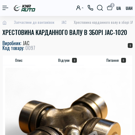
0
UA
UAH
Запчастини до вантажівок
JAC
Хрестовина карданного валу в зборі JA
ХРЕСТОВИНА КАРДАННОГО ВАЛУ В ЗБОРІ JAC-1020
Виробник:
JAC
0
Код товару:
0097
Опис
Відгуки
Питання
0
0