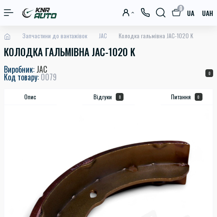
0
UA
UAH
Запчастини до вантажівок
JAC
Колодка гальмівна JAC-1020 K
КОЛОДКА ГАЛЬМІВНА JAC-1020 K
Виробник:
JAC
0
Код товару:
0079
Опис
Відгуки
Питання
0
0