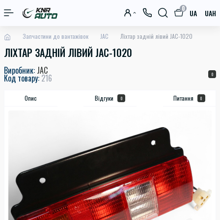
0
UA
UAH
Запчастини до вантажівок
JAC
Ліхтар задній лівий JAC-1020
ЛІХТАР ЗАДНІЙ ЛІВИЙ JAC-1020
Виробник:
JAC
0
Код товару:
216
Опис
Відгуки
Питання
0
0