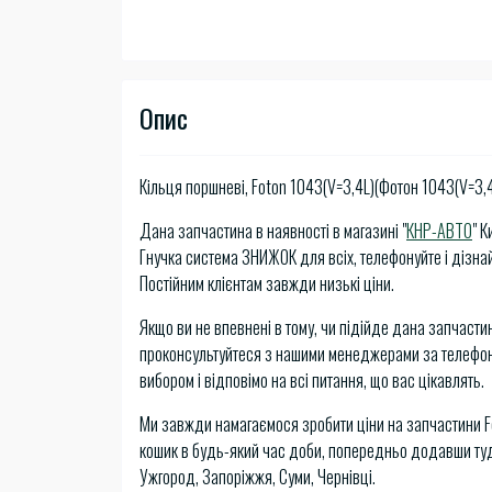
Опис
Кільця поршневі, Foton 1043(V=3,4L)(Фотон 1043(V=3,4
Дана запчастина в наявності в магазині "
КНР-АВТО
" 
Гнучка система ЗНИЖОК для всіх, телефонуйте і дізнай
Постійним клієнтам завжди низькі ціни.
Якщо ви не впевнені в тому, чи підійде дана запчастин
проконсультуйтеся з нашими менеджерами за телефон
вибором і відповімо на всі питання, що вас цікавлять.
Ми завжди намагаємося зробити ціни на запчастини 
кошик в будь-який час доби, попередньо додавши туди 
Ужгород, Запоріжжя, Суми, Чернівці.