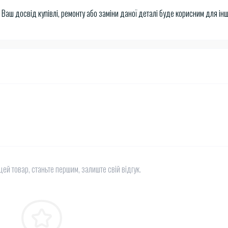
 Ваш досвід купівлі, ремонту або заміни даної деталі буде корисним для ін
цей товар, станьте першим, залиште свій відгук.