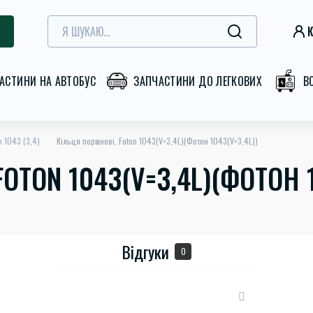
К
АСТИНИ НА АВТОБУС
ЗАПЧАСТИНИ ДО ЛЕГКОВИХ
В
 1043 (3,4)
Кільця поршневі, Foton 1043(V=3,4L)(Фотон 1043(V=3,4L))
OTON 1043(V=3,4L)(ФОТОН 1
Відгуки
0