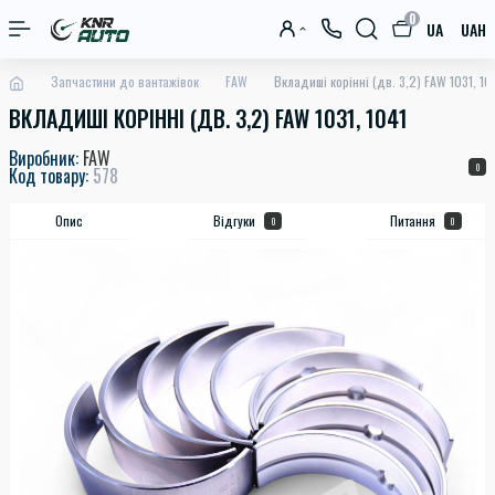
0
UA
UAH
Запчастини до вантажівок
FAW
Вкладиші корінні (дв. 3,2) FAW 1031, 10
ВКЛАДИШІ КОРІННІ (ДВ. 3,2) FAW 1031, 1041
Виробник:
FAW
0
Код товару:
578
Опис
Відгуки
Питання
0
0