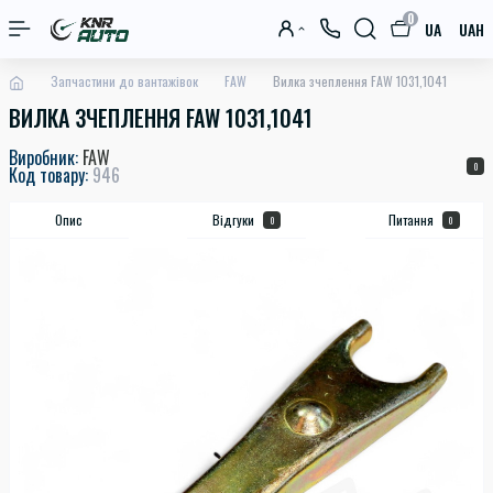
0
UA
UAH
Запчастини до вантажівок
FAW
Вилка зчеплення FAW 1031,1041
ВИЛКА ЗЧЕПЛЕННЯ FAW 1031,1041
Виробник:
FAW
0
Код товару:
946
Опис
Відгуки
Питання
0
0