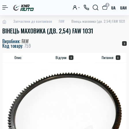
0
UA
UAH
Запчастини до вантажівок
FAW
Вінець маховика (дв. 2,54) FAW 1031
ВІНЕЦЬ МАХОВИКА (ДВ. 2,54) FAW 1031
Виробник:
FAW
0
Код товару:
759
Опис
Відгуки
Питання
0
0