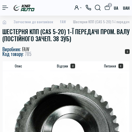
0
UA
UAH
Запчастини до вантажівок
FAW
Шестерня КПП (CAS 5-20) 1-ї передачі п
ШЕСТЕРНЯ КПП (CAS 5-20) 1-Ї ПЕРЕДАЧІ ПРОМ. ВАЛУ
(ПОСТІЙНОГО ЗАЧЕП. 38 ЗУБ)
Виробник:
FAW
0
Код товару:
785
Опис
Відгуки
Питання
0
0