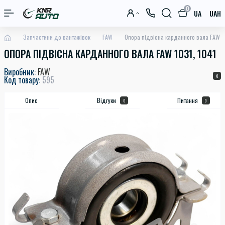
0
UA
UAH
Запчастини до вантажівок
FAW
Опора підвісна карданного вала FAW 10
ОПОРА ПІДВІСНА КАРДАННОГО ВАЛА FAW 1031, 1041
Виробник:
FAW
0
Код товару:
595
Опис
Відгуки
Питання
0
0