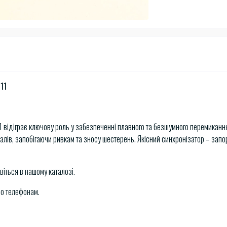
11
11 відіграє ключову роль у забезпеченні плавного та безшумного перемиканн
лів, запобігаючи ривкам та зносу шестерень. Якісний синхронізатор – запо
віться в нашому каталозі.
по телефонам.