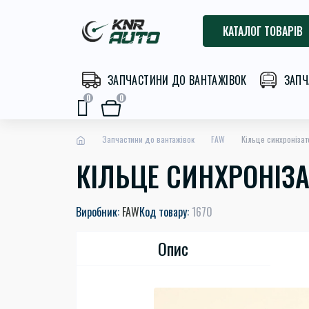
КАТАЛОГ ТОВАРІВ
ЗАПЧАСТИНИ ДО ВАНТАЖІВОК
ЗАПЧ
0
0
Запчастини до вантажівок
FAW
Кільце синхронізато
КІЛЬЦЕ СИНХРОНІЗАТО
Виробник:
FAW
Код товару:
1670
Опис