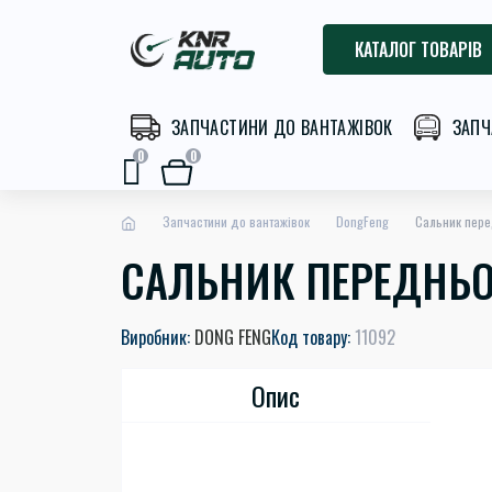
КАТАЛОГ ТОВАРІВ
ЗАПЧАСТИНИ ДО ВАНТАЖІВОК
ЗАПЧ
0
0
Запчастини до вантажівок
DongFeng
Сальник пере
САЛЬНИК ПЕРЕДНЬОЇ
Виробник:
DONG FENG
Код товару:
11092
Опис