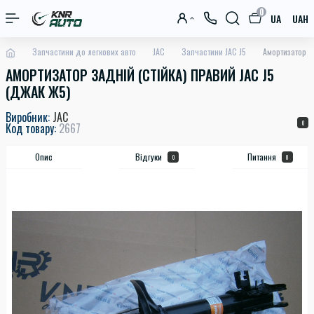
0
UA
UAH
Запчастини до легкових авто
JAC
Запчастини JAC J5
Амортизатор з
АМОРТИЗАТОР ЗАДНІЙ (СТІЙКА) ПРАВИЙ JAC J5
(ДЖАК Ж5)
Виробник:
JAC
0
Код товару:
2667
Опис
Відгуки
Питання
0
0