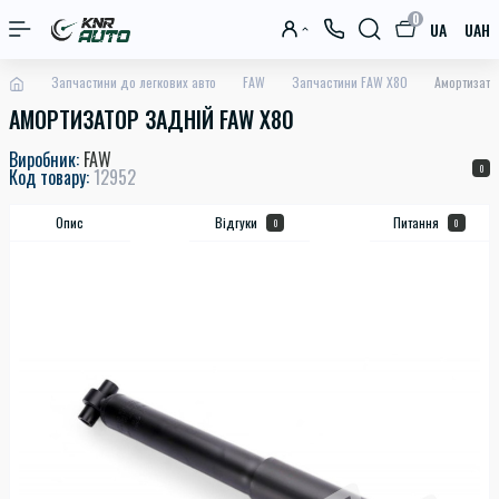
0
UA
UAH
Запчастини до легкових авто
FAW
Запчастини FAW X80
Амортизато
АМОРТИЗАТОР ЗАДНІЙ FAW X80
Виробник:
FAW
0
Код товару:
12952
Опис
Відгуки
Питання
0
0