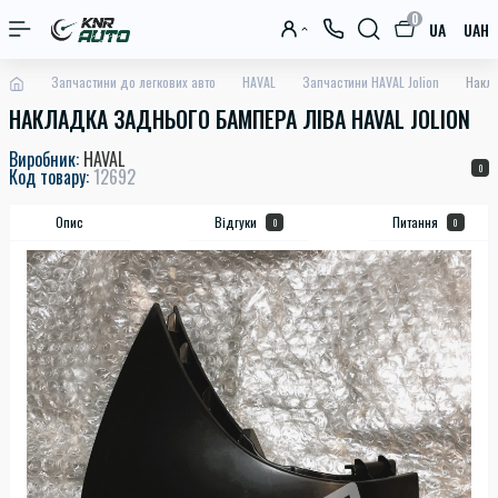
0
UA
UAH
Запчастини до легкових авто
HAVAL
Запчастини HAVAL Jolion
Накла
НАКЛАДКА ЗАДНЬОГО БАМПЕРА ЛІВА HAVAL JOLION
Виробник:
HAVAL
0
Код товару:
12692
Опис
Відгуки
Питання
0
0