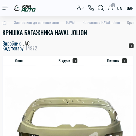
0
UA
UAH
Запчастини до легкових авто
HAVAL
Запчастини HAVAL Jolion
Кришк
КРИШКА БАГАЖНИКА HAVAL JOLION
Виробник:
JAC
0
Код товару:
14972
Опис
Відгуки
Питання
0
0