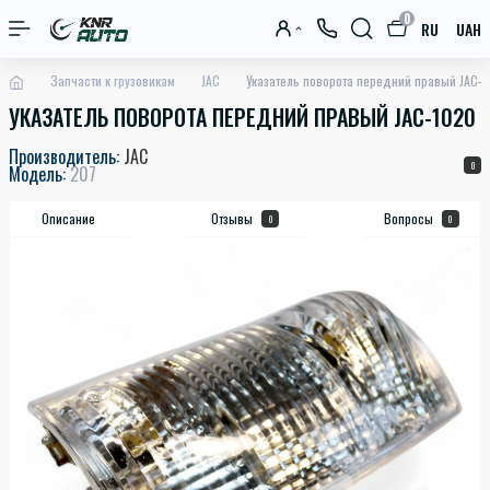
0
RU
UAH
Запчасти к грузовикам
JAC
Указатель поворота передний правый JAC-
УКАЗАТЕЛЬ ПОВОРОТА ПЕРЕДНИЙ ПРАВЫЙ JAC-1020
Производитель:
JAC
0
Модель:
207
Описание
Отзывы
Вопросы
0
0