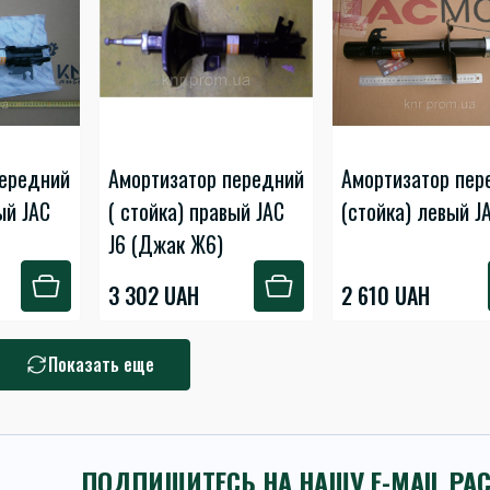
передний
Амортизатор передний
Амортизатор пер
ый JAC
( стойка) правый JAC
(стойка) левый J
J6 (Джак Ж6)
3 302 UAH
2 610 UAH
Показать еще
ПОДПИШИТЕСЬ НА НАШУ E-MAIL РА