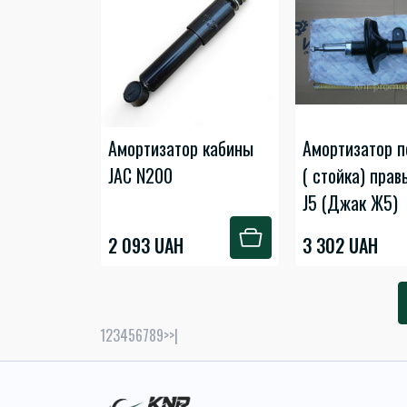
Амортизатор кабины
Амортизатор 
JAC N200
( стойка) прав
J5 (Джак Ж5)
2 093 UAH
3 302 UAH
1
2
3
4
5
6
7
8
9
>
>|