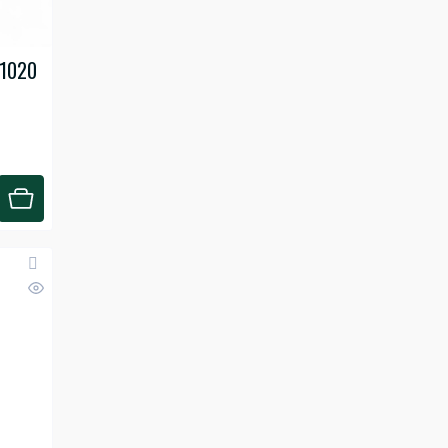
Запчасти JAC S5
 1020
Запчасти JAC T8 / JAC T6
Запчасти JAC Sunray