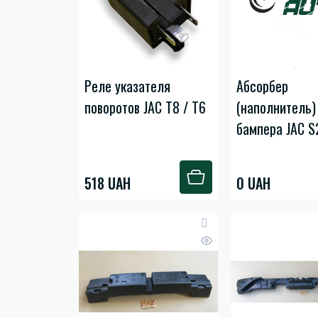
Реле указателя
Абсорбер
поворотов JAC T8 / T6
(наполнитель)
бампера JAC S
518 UAH
0 UAH