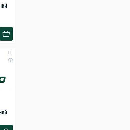
ний
ний