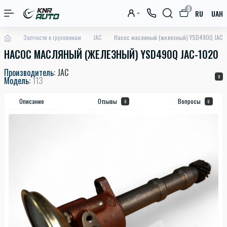
0
RU
UAH
Запчасти к грузовикам
JAC
Насос масляный (железный) YSD490Q JAC-
НАСОС МАСЛЯНЫЙ (ЖЕЛЕЗНЫЙ) YSD490Q JAC-1020
Производитель:
JAC
0
Модель:
113
Описание
Отзывы
Вопросы
0
0