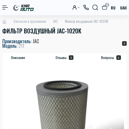
0
RU
UAH
Запчасти к грузовикам
JAC
Фильтр воздушный JAC-1020K
ФИЛЬТР ВОЗДУШНЫЙ JAC-1020K
Производитель:
JAC
0
Модель:
211
Описание
Отзывы
Вопросы
0
0