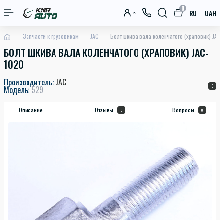
0
RU
UAH
Запчасти к грузовикам
JAC
Болт шкива вала коленчатого (храповик) JA
БОЛТ ШКИВА ВАЛА КОЛЕНЧАТОГО (ХРАПОВИК) JAC-
1020
Производитель:
JAC
0
Модель:
529
Описание
Отзывы
Вопросы
0
0