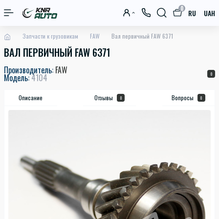
0
RU
UAH
Запчасти к грузовикам
FAW
Вал первичный FAW 6371
ВАЛ ПЕРВИЧНЫЙ FAW 6371
Производитель:
FAW
0
Модель:
4104
Описание
Отзывы
Вопросы
0
0