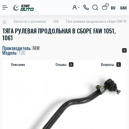
0
RU
UAH
Запчасти к грузовикам
FAW
Тяга рулевая продольная в сборе FAW 1051
ТЯГА РУЛЕВАЯ ПРОДОЛЬНАЯ В СБОРЕ FAW 1051,
1061
Производитель:
FAW
0
Модель:
730
Описание
Отзывы
Вопросы
0
0