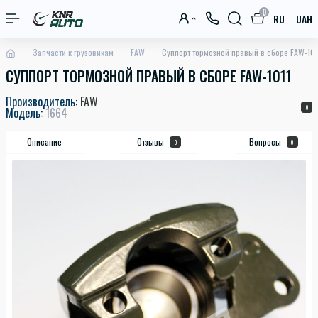
0
RU
UAH
Запчасти к грузовикам
FAW
Суппорт тормозной правый в сборе FAW-101
СУППОРТ ТОРМОЗНОЙ ПРАВЫЙ В СБОРЕ FAW-1011
Производитель:
FAW
0
Модель:
1664
Описание
Отзывы
Вопросы
0
0