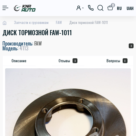
0
RU
UAH
Запчасти к грузовикам
FAW
Диск тормозной FAW-1011
ДИСК ТОРМОЗНОЙ FAW-1011
Производитель:
FAW
0
Модель:
4113
Описание
Отзывы
Вопросы
0
0