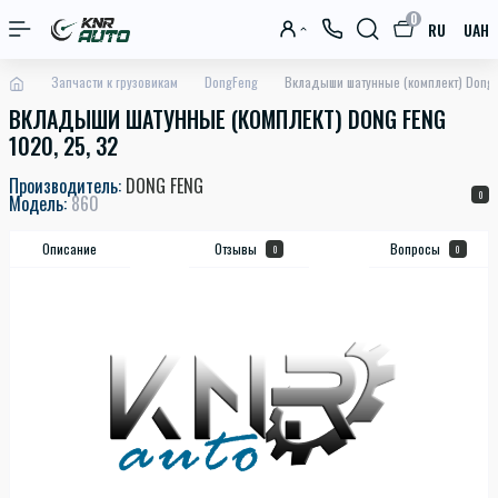
0
RU
UAH
Запчасти к грузовикам
DongFeng
Вкладыши шатунные (комплект) Dong 
ВКЛАДЫШИ ШАТУННЫЕ (КОМПЛЕКТ) DONG FENG
1020, 25, 32
Производитель:
DONG FENG
0
Модель:
860
Описание
Отзывы
Вопросы
0
0