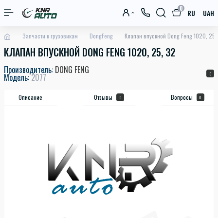
0
RU
UAH
Запчасти к грузовикам
DongFeng
Клапан впускной Dong Feng 1020, 25,
КЛАПАН ВПУСКНОЙ DONG FENG 1020, 25, 32
Производитель:
DONG FENG
0
Модель:
2077
Описание
Отзывы
Вопросы
0
0